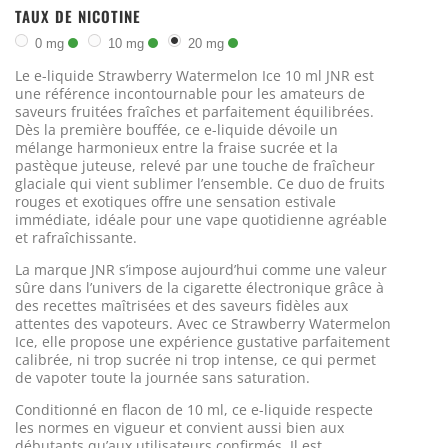
TAUX DE NICOTINE
0 mg
10 mg
20 mg
Le e-liquide Strawberry Watermelon Ice 10 ml JNR est
une référence incontournable pour les amateurs de
saveurs fruitées fraîches et parfaitement équilibrées.
Dès la première bouffée, ce e-liquide dévoile un
mélange harmonieux entre la fraise sucrée et la
pastèque juteuse, relevé par une touche de fraîcheur
glaciale qui vient sublimer l’ensemble. Ce duo de fruits
rouges et exotiques offre une sensation estivale
immédiate, idéale pour une vape quotidienne agréable
et rafraîchissante.
La marque JNR s’impose aujourd’hui comme une valeur
sûre dans l’univers de la cigarette électronique grâce à
des recettes maîtrisées et des saveurs fidèles aux
attentes des vapoteurs. Avec ce Strawberry Watermelon
Ice, elle propose une expérience gustative parfaitement
calibrée, ni trop sucrée ni trop intense, ce qui permet
de vapoter toute la journée sans saturation.
Conditionné en flacon de 10 ml, ce e-liquide respecte
les normes en vigueur et convient aussi bien aux
débutants qu’aux utilisateurs confirmés. Il est