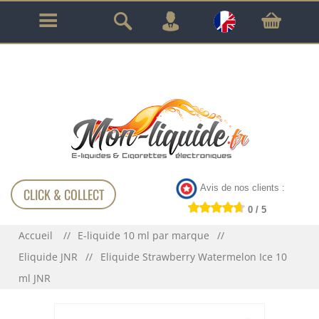
GARANTIE À VIE SUR TOUT LE MATÉRIEL
!!!
Avis de nos clients :
CLICK & COLLECT
0 / 5
Accueil
E-liquide 10 ml par marque
Eliquide JNR
Eliquide Strawberry Watermelon Ice 10
ml JNR