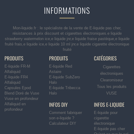
INFORMATIONS
Mon-liquide.fr : le spécialiste de la vente de E-liquide pas cher,
résistances à prix discount et cigarettes électroniques.e liquide
strawberry watermelon ice,e liquide jnr,e liquide fraise pastèque,e liquide
fruité frais,e liquide ice,e liquide 10 ml jnr,e liquide cigarette électronique
fruité
PRODUITS
PRODUITS
CATÉGORIES
E-liquide FR-M
E-liquide Red
Cigarettes
Alfaliquid
Astaire
électroniques
E-liquide FR4
E-liquide SubZero
Clearomiseur
Alfaliquid
Halo
Tous les produits
Capsules Epod
E-liquide Tribecca
Blend Doré de Vuse
Halo
VUSE
Vuse en profondeur
INFOS DIY
INFOS E-LIQUIDE
Alfaliquid en
profondeur
Comment fabriquer
E-liquide pour
son e-liquide ?
cigarette
Calculateur DIY
électronique
E-liquide pas cher