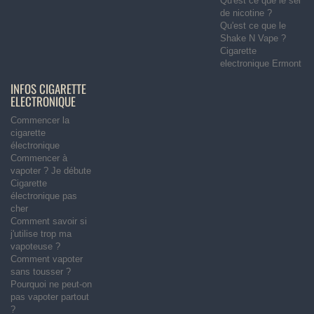
Qu'est ce que le sel
de nicotine ?
Qu'est ce que le
Shake N Vape ?
Cigarette
electronique Ermont
INFOS CIGARETTE
ELECTRONIQUE
Commencer la
cigarette
électronique
Commencer à
vapoter ? Je débute
Cigarette
électronique pas
cher
Comment savoir si
j'utilise trop ma
vapoteuse ?
Comment vapoter
sans tousser ?
Pourquoi ne peut-on
pas vapoter partout
?