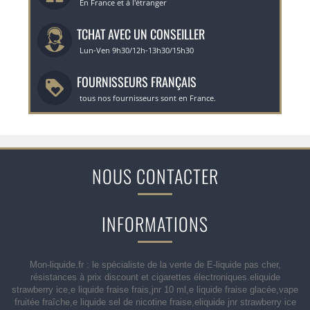
En France et à l'étranger
TCHAT AVEC UN CONSEILLER
Lun-Ven 9h30/12h-13h30/15h30
FOURNISSEURS FRANÇAIS
tous nos fournisseurs sont en France.
NOUS CONTACTER
INFORMATIONS
Mon-liquide.fr : le spécialiste de la vente de E-liquide pas cher,
résistances à prix discount et cigarettes électroniques.eliquide
strawberry ice,e liquide fraise frais,jnr 10 ml,e liquide fraise glacée,vape
fruitée fraîche,e liquide sel de nicotine fraise,eliquide jnr strawberry ice