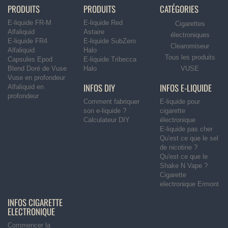
PRODUITS
PRODUITS
CATÉGORIES
E-liquide FR-M
E-liquide Red
Cigarettes
Alfaliquid
Astaire
électroniques
E-liquide FR4
E-liquide SubZero
Clearomiseur
Alfaliquid
Halo
Tous les produits
Capsules Epod
E-liquide Tribecca
Blend Doré de Vuse
Halo
VUSE
Vuse en profondeur
INFOS DIY
INFOS E-LIQUIDE
Alfaliquid en
profondeur
Comment fabriquer
E-liquide pour
son e-liquide ?
cigarette
Calculateur DIY
électronique
E-liquide pas cher
Qu'est ce que le sel
de nicotine ?
Qu'est ce que le
Shake N Vape ?
Cigarette
electronique Ermont
INFOS CIGARETTE
ELECTRONIQUE
Commencer la