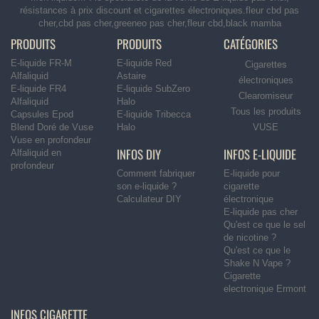
résistances à prix discount et cigarettes électroniques.fleur cbd pas
cher,cbd pas cher,greeneo pas cher,fleur cbd,black mamba
PRODUITS
PRODUITS
CATÉGORIES
E-liquide FR-M
E-liquide Red
Cigarettes
Alfaliquid
Astaire
électroniques
E-liquide FR4
E-liquide SubZero
Clearomiseur
Alfaliquid
Halo
Tous les produits
Capsules Epod
E-liquide Tribecca
Blend Doré de Vuse
Halo
VUSE
Vuse en profondeur
INFOS DIY
INFOS E-LIQUIDE
Alfaliquid en
profondeur
Comment fabriquer
E-liquide pour
son e-liquide ?
cigarette
Calculateur DIY
électronique
E-liquide pas cher
Qu'est ce que le sel
de nicotine ?
Qu'est ce que le
Shake N Vape ?
Cigarette
electronique Ermont
INFOS CIGARETTE