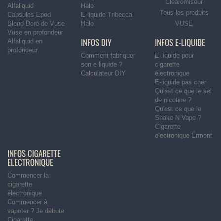
Clearomiseur
Alfaliquid
Halo
Tous les produits
Capsules Epod
E-liquide Tribecca
Blend Doré de Vuse
Halo
VUSE
Vuse en profondeur
INFOS DIY
INFOS E-LIQUIDE
Alfaliquid en
profondeur
Comment fabriquer
E-liquide pour
son e-liquide ?
cigarette
Calculateur DIY
électronique
E-liquide pas cher
Qu'est ce que le sel
de nicotine ?
Qu'est ce que le
Shake N Vape ?
Cigarette
electronique Ermont
INFOS CIGARETTE
ELECTRONIQUE
Commencer la
cigarette
électronique
Commencer à
vapoter ? Je débute
Cigarette