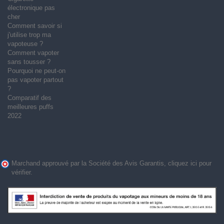
électronique pas
cher
Comment savoir si
j'utilise trop ma
vapoteuse ?
Comment vapoter
sans tousser ?
Pourquoi ne peut-on
pas vapoter partout
?
Comparatif des
meilleures puffs
2022
Marchand approuvé par la Société des Avis Garantis,
cliquez ici pour
vérifier
.