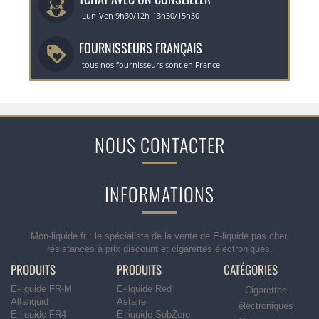
Lun-Ven 9h30/12h-13h30/15h30
FOURNISSEURS FRANÇAIS
tous nos fournisseurs sont en France.
NOUS CONTACTER
INFORMATIONS
Mon-liquide.fr : le spécialiste de la vente de E-liquide pas cher,
résistances à prix discount et cigarettes électroniques.
PRODUITS
PRODUITS
CATÉGORIES
E-liquide FR-M
E-liquide Red
Cigarettes
Alfaliquid
Astaire
électroniques
E-liquide FR4
E-liquide SubZero