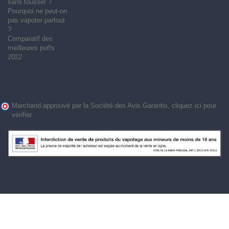
sans tousser ?
Pourquoi ne peut-on
pas vapoter partout
?
Comparatif des
meilleures puffs
2022
Marchand approuvé par la Société des Avis Garantis,
cliquez ici pour
vérifier
.