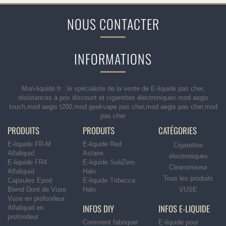
NOUS CONTACTER
INFORMATIONS
Mon-liquide.fr : le spécialiste de la vente de E-liquide pas cher,
résistances à prix discount et cigarettes électroniques.mod aegis
touch,mod aegis t200,mod geekvape pas cher,mod aegis pas cher,mod
pas cher
PRODUITS
PRODUITS
CATÉGORIES
E-liquide FR-M
E-liquide Red
Cigarettes
Alfaliquid
Astaire
électroniques
E-liquide FR4
E-liquide SubZero
Clearomiseur
Alfaliquid
Halo
Tous les produits
Capsules Epod
E-liquide Tribecca
Blend Doré de Vuse
Halo
VUSE
Vuse en profondeur
INFOS DIY
INFOS E-LIQUIDE
Alfaliquid en
profondeur
Comment fabriquer
E-liquide pour