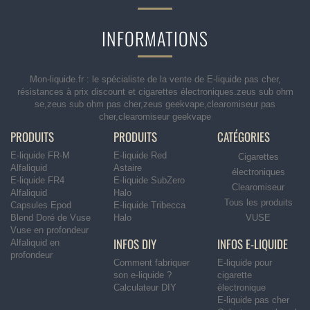
INFORMATIONS
Mon-liquide.fr : le spécialiste de la vente de E-liquide pas cher,
résistances à prix discount et cigarettes électroniques.zeus sub ohm
se,zeus sub ohm pas cher,zeus geekvape,clearomiseur pas
cher,clearomiseur geekvape
PRODUITS
PRODUITS
CATÉGORIES
E-liquide FR-M
E-liquide Red
Cigarettes
Alfaliquid
Astaire
électroniques
E-liquide FR4
E-liquide SubZero
Clearomiseur
Alfaliquid
Halo
Tous les produits
Capsules Epod
E-liquide Tribecca
Blend Doré de Vuse
Halo
VUSE
Vuse en profondeur
INFOS DIY
INFOS E-LIQUIDE
Alfaliquid en
profondeur
Comment fabriquer
E-liquide pour
son e-liquide ?
cigarette
Calculateur DIY
électronique
E-liquide pas cher