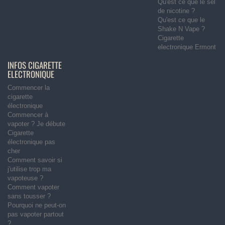
Qu'est ce que le sel
de nicotine ?
Qu'est ce que le
Shake N Vape ?
Cigarette
electronique Ermont
INFOS CIGARETTE
ELECTRONIQUE
Commencer la
cigarette
électronique
Commencer à
vapoter ? Je débute
Cigarette
électronique pas
cher
Comment savoir si
j'utilise trop ma
vapoteuse ?
Comment vapoter
sans tousser ?
Pourquoi ne peut-on
pas vapoter partout
?