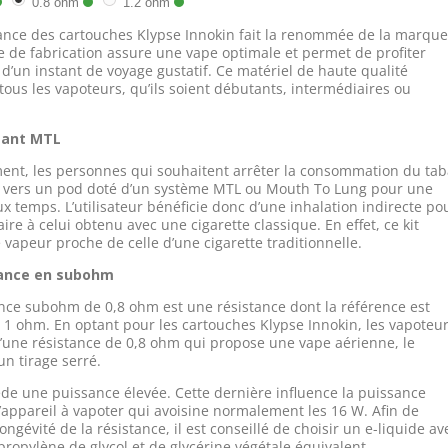
0.8 ohm
1.2 ohm
nce des cartouches Klypse Innokin fait la renommée de la marque
 de fabrication assure une vape optimale et permet de profiter
d’un instant de voyage gustatif. Ce matériel de haute qualité
 tous les vapoteurs, qu’ils soient débutants, intermédiaires ou
sant MTL
ent, les personnes qui souhaitent arrêter la consommation du ta
t vers un pod doté d’un système MTL ou Mouth To Lung pour une
x temps. L’utilisateur bénéficie donc d’une inhalation indirecte po
aire à celui obtenu avec une cigarette classique. En effet, ce kit
 vapeur proche de celle d’une cigarette traditionnelle.
tance en subohm
nce subohm de 0,8 ohm est une résistance dont la référence est
à 1 ohm. En optant pour les cartouches Klypse Innokin, les vapoteu
’une résistance de 0,8 ohm qui propose une vape aérienne, le
un tirage serré.
ède une puissance élevée. Cette dernière influence la puissance
l’appareil à vapoter qui avoisine normalement les 16 W. Afin de
longévité de la résistance, il est conseillé de choisir un e-liquide av
propylène de glycol et de glycérine végétale équivalent.