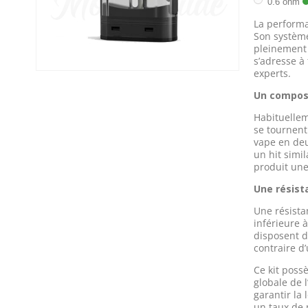
0.6 ohm
La performa
Son système
pleinement 
s’adresse à
experts.
Un compo
Habituellem
se tournen
vape en deu
un hit simil
produit une
Une résis
Une résista
inférieure 
disposent d
contraire d’
Ce kit poss
globale de 
garantir la 
un taux de 