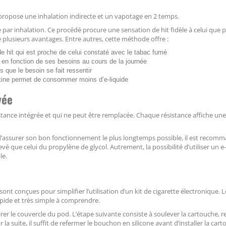
ropose une inhalation indirecte et un vapotage en 2 temps.
 par inhalation. Ce procédé procure une sensation de hit fidèle à celui que p
plusieurs avantages. Entre autres, cette méthode offre :
de hit qui est proche de celui constaté avec le tabac fumé
ne en fonction de ses besoins au cours de la journée
 que le besoin se fait ressentir
otine permet de consommer moins d’e-liquide
vée
tance intégrée et qui ne peut être remplacée. Chaque résistance affiche une
d’assurer son bon fonctionnement le plus longtemps possible, il est recom
vé que celui du propylène de glycol. Autrement, la possibilité d’utiliser un e
le.
ont conçues pour simplifier l’utilisation d’un kit de cigarette électronique.
pide et très simple à comprendre.
tirer le couvercle du pod. L’étape suivante consiste à soulever la cartouche, re
r la suite, il suffit de refermer le bouchon en silicone avant d’installer la car