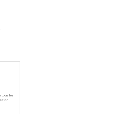
r
 tous les
aut de