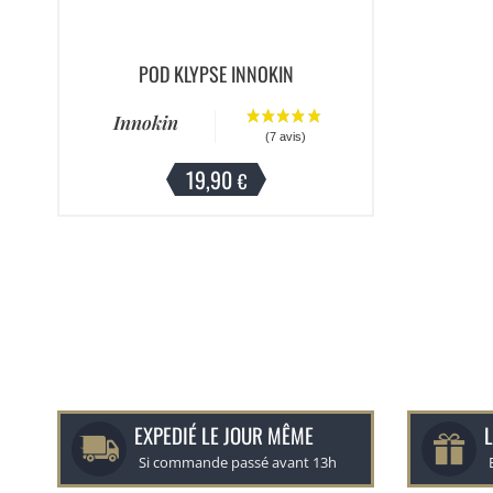
POD KLYPSE INNOKIN
Innokin
19,90
€
EXPEDIÉ LE JOUR MÊME
L
Si commande passé avant 13h