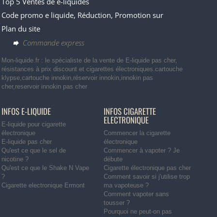
Top 5 Ventes de e-liquides
Code promo e liquide, Réduction, Promotion sur
Plan du site
Commande express
Mon-liquide.fr : le spécialiste de la vente de E-liquide pas cher,
résistances à prix discount et cigarettes électroniques.cartouche
klypse,cartouche innokin,réservoir innokin,innokin pas
cher,reservoir innokin pas cher
INFOS E-LIQUIDE
INFOS CIGARETTE
ELECTRONIQUE
E-liquide pour cigarette
électronique
Commencer la cigarette
E-liquide pas cher
électronique
Qu'est ce que le sel de
Commencer à vapoter ? Je
nicotine ?
débute
Qu'est ce que le Shake N Vape
Cigarette électronique pas cher
?
Comment savoir si j'utilise trop
Cigarette electronique Ermont
ma vapoteuse ?
Comment vapoter sans
tousser ?
Pourquoi ne peut-on pas