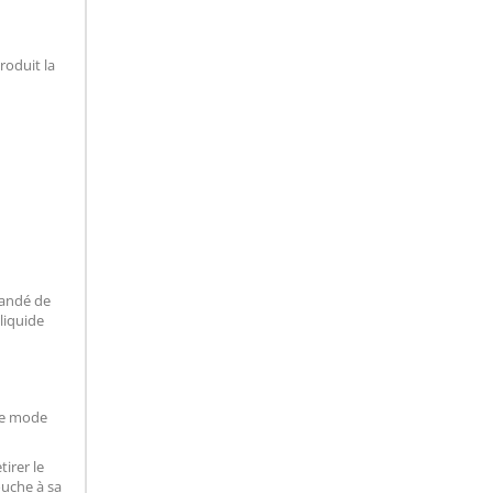
roduit la
mandé de
-liquide
 Le mode
tirer le
touche à sa