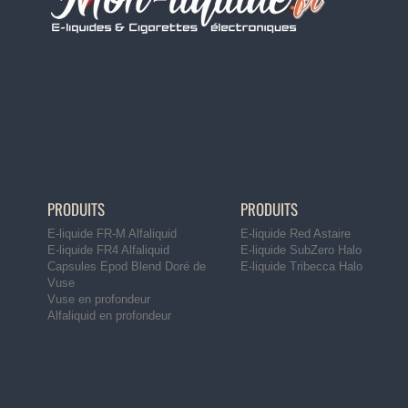
PRODUITS
PRODUITS
E-liquide FR-M Alfaliquid
E-liquide Red Astaire
E-liquide FR4 Alfaliquid
E-liquide SubZero Halo
Capsules Epod Blend Doré de
E-liquide Tribecca Halo
Vuse
Vuse en profondeur
Alfaliquid en profondeur