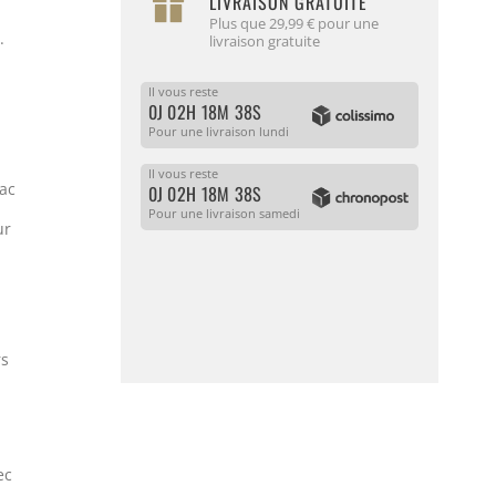
LIVRAISON GRATUITE
Plus que 29,99 € pour une
.
livraison gratuite
Il vous reste
0J 02H 18M 37S
Pour une livraison lundi
Il vous reste
bac
0J 02H 18M 37S
Pour une livraison samedi
ur
rs
ec