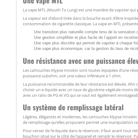
Une vape MTL
La vape MTL (Mouth To Lung) est une manière de vapoter qui p
La vapeur est d’abord tirée dans la bouche avant d’être inspirée
consommation de cigarette classique. La vape en MTL présente 
Une transition plus naturelle compte tenu de la sensation 
Une gestion simplifiée et plus facile de l’apport en nicoti
Une vape plus discrète qui permet de vapoter à chaque fois
Une vape plus économique, car la gestion du taux de nic
Une résistance avec une puissance éle
Les cartouches Klypse Innokin sont toutes équipées d’une résis
puissance subohm, soit une valeur inférieure à 1 ohm.
La puissance recommandée de leur résistance est élevée. Afin 
choisir un e-liquide avec un taux de glycérine végétale moins éle
avec un ratio de PG et VG qui se vaut est également envisageab
Un système de remplissage latéral
Légères, élégantes et modernes, les cartouches Klypse Innokin s
de remplissage qu’elles proposent permet une manipulation ra
Pour verser de l’e-liquide dans le réservoir, il faut avant tout re
bouchon situé sur le côté de l’appareil et remplir le réservoir. Pa