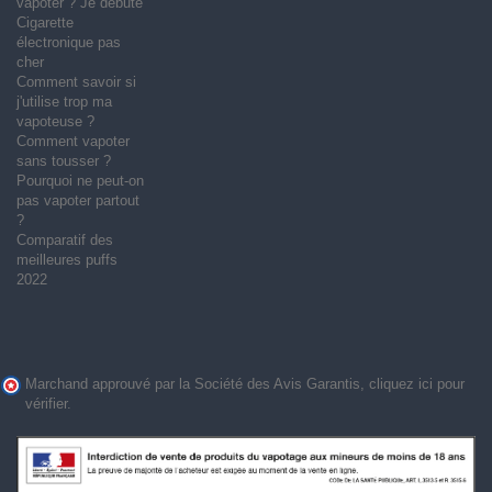
vapoter ? Je débute
Cigarette
électronique pas
cher
Comment savoir si
j'utilise trop ma
vapoteuse ?
Comment vapoter
sans tousser ?
Pourquoi ne peut-on
pas vapoter partout
?
Comparatif des
meilleures puffs
2022
Marchand approuvé par la Société des Avis Garantis,
cliquez ici pour
vérifier
.