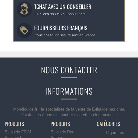
TCHAT AVEC UN CONSEILLER
Lun-Ven 9h30/12h-13h30/15h30
FOURNISSEURS FRANÇAIS
tous nos fournisseurs sont en France.
NOUS CONTACTER
INFORMATIONS
Mon-liquide.fr : le spécialiste de la vente de E-liquide pas cher,
résistances à prix discount et cigarettes électroniques.
PRODUITS
PRODUITS
CATÉGORIES
E-liquide FR-M
E-liquide Red
Cigarettes
Alfaliquid
Astaire