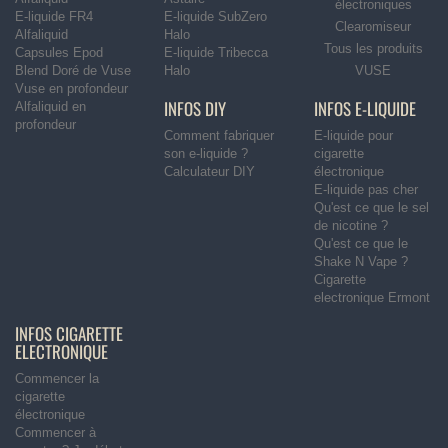
électroniques
E-liquide FR4
E-liquide SubZero
Clearomiseur
Alfaliquid
Halo
Tous les produits
Capsules Epod
E-liquide Tribecca
Blend Doré de Vuse
Halo
VUSE
Vuse en profondeur
INFOS DIY
INFOS E-LIQUIDE
Alfaliquid en
profondeur
Comment fabriquer
E-liquide pour
son e-liquide ?
cigarette
Calculateur DIY
électronique
E-liquide pas cher
Qu'est ce que le sel
de nicotine ?
Qu'est ce que le
Shake N Vape ?
Cigarette
electronique Ermont
INFOS CIGARETTE
ELECTRONIQUE
Commencer la
cigarette
électronique
Commencer à