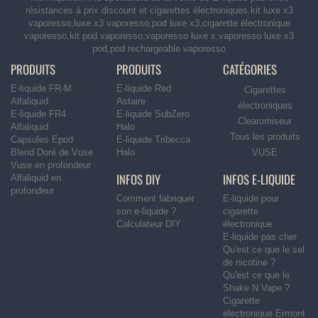
résistances à prix discount et cigarettes électroniques.kit luxe x3
vaporesso,luxe x3 vaporesso,pod luxe x3,cigarette électronique
vaporesso,kit pod vaporesso,vaporesso luxe x,vaporesso luxe x3
pod,pod rechargeable vaporesso
PRODUITS
PRODUITS
CATÉGORIES
E-liquide FR-M
E-liquide Red
Cigarettes
Alfaliquid
Astaire
électroniques
E-liquide FR4
E-liquide SubZero
Clearomiseur
Alfaliquid
Halo
Tous les produits
Capsules Epod
E-liquide Tribecca
Blend Doré de Vuse
Halo
VUSE
Vuse en profondeur
INFOS DIY
INFOS E-LIQUIDE
Alfaliquid en
profondeur
Comment fabriquer
E-liquide pour
son e-liquide ?
cigarette
Calculateur DIY
électronique
E-liquide pas cher
Qu'est ce que le sel
de nicotine ?
Qu'est ce que le
Shake N Vape ?
Cigarette
electronique Ermont