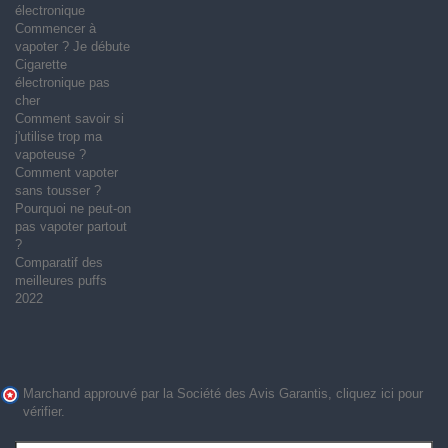
électronique
Commencer à
vapoter ? Je débute
Cigarette
électronique pas
cher
Comment savoir si
j'utilise trop ma
vapoteuse ?
Comment vapoter
sans tousser ?
Pourquoi ne peut-on
pas vapoter partout
?
Comparatif des
meilleures puffs
2022
Marchand approuvé par la Société des Avis Garantis,
cliquez ici pour
vérifier
.