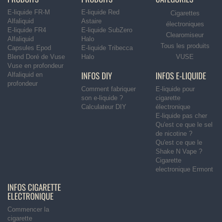
E-liquide FR-M
E-liquide Red
Cigarettes
Alfaliquid
Astaire
électroniques
E-liquide FR4
E-liquide SubZero
Clearomiseur
Alfaliquid
Halo
Tous les produits
Capsules Epod
E-liquide Tribecca
Blend Doré de Vuse
Halo
VUSE
Vuse en profondeur
INFOS DIY
INFOS E-LIQUIDE
Alfaliquid en
profondeur
Comment fabriquer
E-liquide pour
son e-liquide ?
cigarette
Calculateur DIY
électronique
E-liquide pas cher
Qu'est ce que le sel
de nicotine ?
Qu'est ce que le
Shake N Vape ?
Cigarette
electronique Ermont
INFOS CIGARETTE
ELECTRONIQUE
Commencer la
cigarette