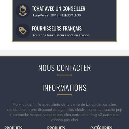
TCHAT AVEC UN CONSEILLER
Lun-Ven 9h30/12h-13h30/15h30
FOURNISSEURS FRANÇAIS
tous nos fournisseurs sont en France.
NOUS CONTACTER
INFORMATIONS
Mon-liquide.fr : le spécialiste de la vente de E-liquide pas cher,
résistances à prix discount et cigarettes électroniques.cartouche pnp
x,cartouche voopoo,voopoo pas cher,cartouche drag s2,cartouche
voopoo pas cher
PRODUITS
PRODUITS
CATÉGORIES