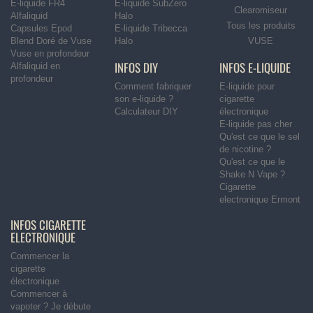
E-liquide FR4
E-liquide SubZero
Clearomiseur
Alfaliquid
Halo
Tous les produits
Capsules Epod
E-liquide Tribecca
Blend Doré de Vuse
Halo
VUSE
Vuse en profondeur
INFOS DIY
INFOS E-LIQUIDE
Alfaliquid en
profondeur
Comment fabriquer
E-liquide pour
son e-liquide ?
cigarette
Calculateur DIY
électronique
E-liquide pas cher
Qu'est ce que le sel
de nicotine ?
Qu'est ce que le
Shake N Vape ?
Cigarette
electronique Ermont
INFOS CIGARETTE
ELECTRONIQUE
Commencer la
cigarette
électronique
Commencer à
vapoter ? Je débute