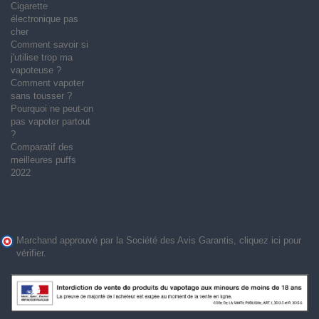
Cigarette
électronique pas
cher
Comment savoir si
j'utilise trop ma
vapoteuse ?
Comment vapoter
sans tousser ?
Pourquoi ne peut-on
pas vapoter partout
?
Comparatif des
meilleures puffs
2022
Marchand approuvé par la Société des Avis Garantis,
cliquez ici pour
vérifier
.