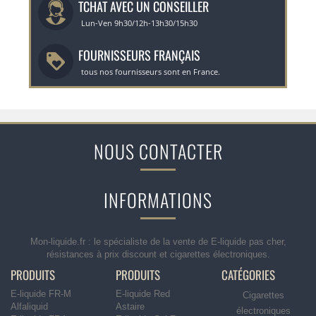
TCHAT AVEC UN CONSEILLER
Lun-Ven 9h30/12h-13h30/15h30
FOURNISSEURS FRANÇAIS
tous nos fournisseurs sont en France.
NOUS CONTACTER
INFORMATIONS
Mon-liquide.fr : le spécialiste de la vente de E-liquide pas cher,
résistances à prix discount et cigarettes électroniques.
PRODUITS
PRODUITS
CATÉGORIES
E-liquide FR-M
E-liquide Red
Cigarettes
Alfaliquid
Astaire
électroniques