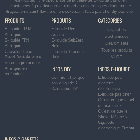
Mon-liquide.fr : le spécialiste de la vente de E-liquide pas cher,
résistances à prix discount et cigarettes électroniques.drago,arome
drago,arome saint flava,arome swoke,saint flava pas cher diy pas cher
PRODUITS
PRODUITS
CATÉGORIES
E-liquide FR-M
E-liquide Red
Cigarettes
Alfaliquid
Astaire
électroniques
E-liquide FR4
E-liquide SubZero
Clearomiseur
Alfaliquid
Halo
Tous les produits
Capsules Epod
E-liquide Tribecca
Blend Doré de Vuse
Halo
VUSE
Vuse en profondeur
INFOS DIY
INFOS E-LIQUIDE
Alfaliquid en
profondeur
Comment fabriquer
E-liquide pour
son e-liquide ?
cigarette
Calculateur DIY
électronique
E-liquide pas cher
Qu'est ce que le sel
de nicotine ?
Qu'est ce que le
Shake N Vape ?
Cigarette
electronique Ermont
INFOS CIGARETTE