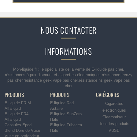
NOUS CONTACTER
INFORMATIONS
Mon-liquide.fr : le spécialiste de la vente de E-liquide pas cher,
résistances à prix discount et cigarettes électroniques.résistance frenzy
pas cher,résistance geek vape pas cher,résistance ns geek vape pas
cher
PRODUITS
PRODUITS
CATÉGORIES
E-liquide FR-M
E-liquide Red
Cigarettes
Alfaliquid
Astaire
électroniques
E-liquide FR4
E-liquide SubZero
Clearomiseur
Alfaliquid
Halo
Tous les produits
Capsules Epod
E-liquide Tribecca
Blend Doré de Vuse
Halo
VUSE
Vuse en profondeur