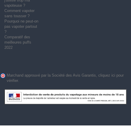
j'utilise trop ma
vapoteuse ?
Comment vapoter
sans tousser ?
Pourquoi ne peut-on
pas vapoter partout
?
Comparatif des
meilleures puffs
2022
Marchand approuvé par la Société des Avis Garantis,
cliquez ici pour
vérifier
.