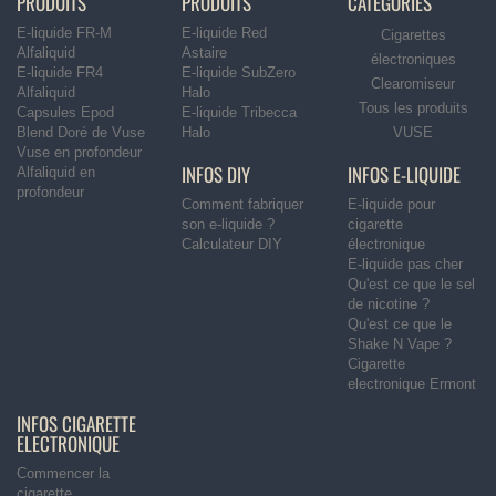
PRODUITS
PRODUITS
CATÉGORIES
E-liquide FR-M
E-liquide Red
Cigarettes
Alfaliquid
Astaire
électroniques
E-liquide FR4
E-liquide SubZero
Clearomiseur
Alfaliquid
Halo
Tous les produits
Capsules Epod
E-liquide Tribecca
Blend Doré de Vuse
Halo
VUSE
Vuse en profondeur
INFOS DIY
INFOS E-LIQUIDE
Alfaliquid en
profondeur
Comment fabriquer
E-liquide pour
son e-liquide ?
cigarette
Calculateur DIY
électronique
E-liquide pas cher
Qu'est ce que le sel
de nicotine ?
Qu'est ce que le
Shake N Vape ?
Cigarette
electronique Ermont
INFOS CIGARETTE
ELECTRONIQUE
Commencer la
cigarette