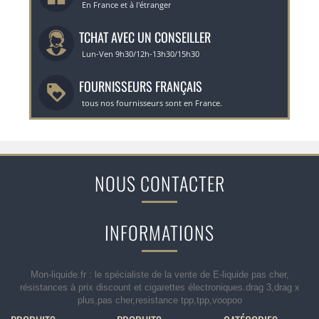
En France et à l'étranger
TCHAT AVEC UN CONSEILLER
Lun-Ven 9h30/12h-13h30/15h30
FOURNISSEURS FRANÇAIS
tous nos fournisseurs sont en France.
NOUS CONTACTER
INFORMATIONS
Mon-liquide.fr : le spécialiste de la vente de E-liquide pas cher,
résistances à prix discount et cigarettes électroniques.drag 3,drag x
plus,pas cher,resistance tpp,tpp,voopoo