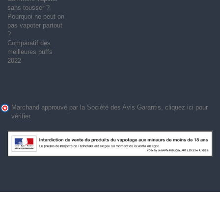
sans tousser ?
Pourquoi ne peut-on
pas vapoter partout
?
Comparatif des
meilleures puffs
2022
Marchand approuvé par la Société des Avis Garantis,
cliquez ici pour
vérifier
.