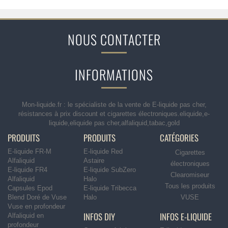
NOUS CONTACTER
INFORMATIONS
Mon-liquide.fr : le spécialiste de la vente de E-liquide pas cher,
résistances à prix discount et cigarettes électroniques.eliquide,e-
liquide,eliquide pas cher,alfaliquid,tabac,gold
PRODUITS
PRODUITS
CATÉGORIES
E-liquide FR-M
E-liquide Red
Cigarettes
Alfaliquid
Astaire
électroniques
E-liquide FR4
E-liquide SubZero
Clearomiseur
Alfaliquid
Halo
Tous les produits
Capsules Epod
E-liquide Tribecca
Blend Doré de Vuse
Halo
VUSE
Vuse en profondeur
INFOS DIY
INFOS E-LIQUIDE
Alfaliquid en
profondeur