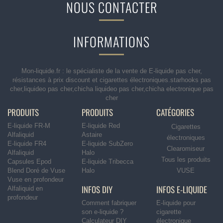
NOUS CONTACTER
INFORMATIONS
Mon-liquide.fr : le spécialiste de la vente de E-liquide pas cher,
résistances à prix discount et cigarettes électroniques.starhooks pas
cher,liquideo pas cher,chicha liquideo pas cher,chicha electronique pas
cher
PRODUITS
PRODUITS
CATÉGORIES
E-liquide FR-M
E-liquide Red
Cigarettes
Alfaliquid
Astaire
électroniques
E-liquide FR4
E-liquide SubZero
Clearomiseur
Alfaliquid
Halo
Tous les produits
Capsules Epod
E-liquide Tribecca
Blend Doré de Vuse
Halo
VUSE
Vuse en profondeur
INFOS DIY
INFOS E-LIQUIDE
Alfaliquid en
profondeur
Comment fabriquer
E-liquide pour
son e-liquide ?
cigarette
Calculateur DIY
électronique