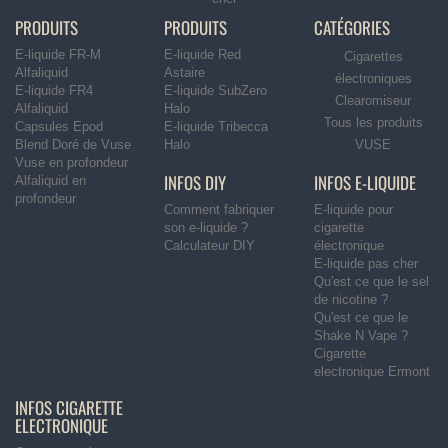
PRODUITS
PRODUITS
CATÉGORIES
E-liquide FR-M
E-liquide Red
Cigarettes
Alfaliquid
Astaire
électroniques
E-liquide FR4
E-liquide SubZero
Clearomiseur
Alfaliquid
Halo
Tous les produits
Capsules Epod
E-liquide Tribecca
Blend Doré de Vuse
Halo
VUSE
Vuse en profondeur
INFOS DIY
INFOS E-LIQUIDE
Alfaliquid en
profondeur
Comment fabriquer
E-liquide pour
son e-liquide ?
cigarette
Calculateur DIY
électronique
E-liquide pas cher
Qu'est ce que le sel
de nicotine ?
Qu'est ce que le
Shake N Vape ?
Cigarette
electronique Ermont
INFOS CIGARETTE
ELECTRONIQUE