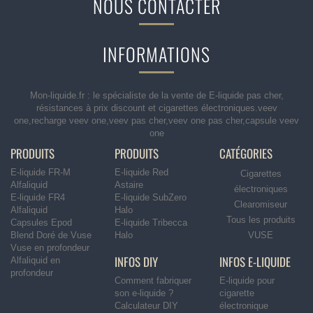
NOUS CONTACTER
INFORMATIONS
Mon-liquide.fr : le spécialiste de la vente de E-liquide pas cher,
résistances à prix discount et cigarettes électroniques.veev
one,recharge veev one,veev pas cher,veev one pas cher,capsule veev
one
PRODUITS
PRODUITS
CATÉGORIES
E-liquide FR-M
E-liquide Red
Cigarettes
Alfaliquid
Astaire
électroniques
E-liquide FR4
E-liquide SubZero
Clearomiseur
Alfaliquid
Halo
Tous les produits
Capsules Epod
E-liquide Tribecca
Blend Doré de Vuse
Halo
VUSE
Vuse en profondeur
INFOS DIY
INFOS E-LIQUIDE
Alfaliquid en
profondeur
Comment fabriquer
E-liquide pour
son e-liquide ?
cigarette
Calculateur DIY
électronique