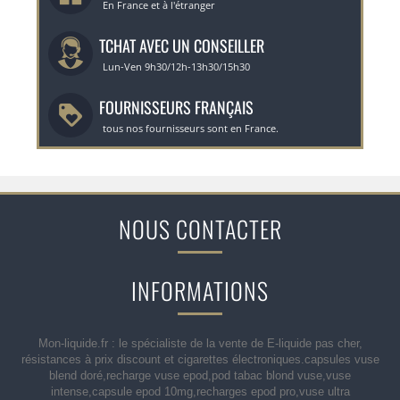
En France et à l'étranger
TCHAT AVEC UN CONSEILLER
Lun-Ven 9h30/12h-13h30/15h30
FOURNISSEURS FRANÇAIS
tous nos fournisseurs sont en France.
NOUS CONTACTER
INFORMATIONS
Mon-liquide.fr : le spécialiste de la vente de E-liquide pas cher,
résistances à prix discount et cigarettes électroniques.capsules vuse
blend doré,recharge vuse epod,pod tabac blond vuse,vuse
intense,capsule epod 10mg,recharges epod pro,vuse ultra