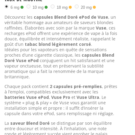
6 mg
10 mg
18 mg
20 mg
Découvrez les
capsules Blend Doré ePod de Vuse
, un
véritable hommage aux amateurs de saveurs blondes
raffinées. Élaborées avec soin par la marque
Vuse
, ces
recharges ePod offrent une expérience de vape à la fois
douce, équilibrée et intensément réaliste, rappelant le
goût d’un
tabac blond légèrement corsé
.
Idéales pour les vapoteurs en quête de sensations
proches d’une cigarette classique, les
capsules Blend
Doré Vuse ePod
conjuguent un hit satisfaisant et une
vapeur onctueuse, tout en préservant la subtilité
aromatique qui a fait la renommée de la marque
britannique.
Chaque pack contient
2 capsules pré-remplies
, prêtes
à l’emploi, compatibles exclusivement avec les
batteries Vuse ePod
,
Vuse Pro
et
Vuse Ultra
. Le
système « plug & play » de Vuse vous garantit une
installation simple et propre : il suffit d’insérer la
capsule dans votre ePod, sans remplissage ni réglage.
La
saveur Blend Doré
se distingue par son équilibre
entre douceur et intensité. À l’inhalation, une note
ronde et légèrement sucrée vient enrober le palais,