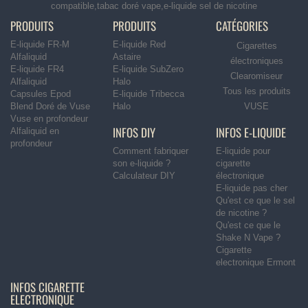
compatible,tabac doré vape,e-liquide sel de nicotine
PRODUITS
PRODUITS
CATÉGORIES
E-liquide FR-M
E-liquide Red
Cigarettes
Alfaliquid
Astaire
électroniques
E-liquide FR4
E-liquide SubZero
Clearomiseur
Alfaliquid
Halo
Tous les produits
Capsules Epod
E-liquide Tribecca
Blend Doré de Vuse
Halo
VUSE
Vuse en profondeur
INFOS DIY
INFOS E-LIQUIDE
Alfaliquid en
profondeur
Comment fabriquer
E-liquide pour
son e-liquide ?
cigarette
Calculateur DIY
électronique
E-liquide pas cher
Qu'est ce que le sel
de nicotine ?
Qu'est ce que le
Shake N Vape ?
Cigarette
electronique Ermont
INFOS CIGARETTE
ELECTRONIQUE