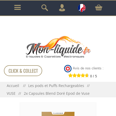
GARANTIE À VIE SUR TOUT LE MATÉRIEL
!!!
Avis de nos clients :
CLICK & COLLECT
0 / 5
Accueil
Les pods et Puffs Rechargeables
VUSE
2x Capsules Blend Doré Epod de Vuse