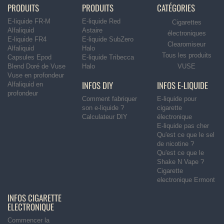
PRODUITS
PRODUITS
CATÉGORIES
E-liquide FR-M
E-liquide Red
Cigarettes
Alfaliquid
Astaire
électroniques
E-liquide FR4
E-liquide SubZero
Clearomiseur
Alfaliquid
Halo
Tous les produits
Capsules Epod
E-liquide Tribecca
Blend Doré de Vuse
Halo
VUSE
Vuse en profondeur
INFOS DIY
INFOS E-LIQUIDE
Alfaliquid en
profondeur
Comment fabriquer
E-liquide pour
son e-liquide ?
cigarette
Calculateur DIY
électronique
E-liquide pas cher
Qu'est ce que le sel
de nicotine ?
Qu'est ce que le
Shake N Vape ?
Cigarette
electronique Ermont
INFOS CIGARETTE
ELECTRONIQUE
Commencer la