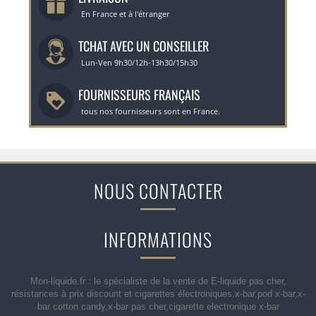
En France et à l'étranger
TCHAT AVEC UN CONSEILLER
Lun-Ven 9h30/12h-13h30/15h30
FOURNISSEURS FRANÇAIS
tous nos fournisseurs sont en France.
NOUS CONTACTER
INFORMATIONS
Mon-liquide.fr : le spécialiste de la vente de E-liquide pas cher,
résistances à prix discount et cigarettes électroniques.x-bar,pod x-bar,x-
bar cotton candy,x-bar pas cher,cigarette electronique x-bar