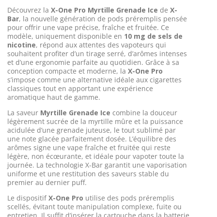
Découvrez la
X-One Pro Myrtille Grenade Ice
de
X-
Bar
, la nouvelle génération de pods préremplis pensée
pour offrir une vape précise, fraîche et fruitée. Ce
modèle, uniquement disponible en
10 mg de sels de
nicotine
, répond aux attentes des vapoteurs qui
souhaitent profiter d’un tirage serré, d’arômes intenses
et d’une ergonomie parfaite au quotidien. Grâce à sa
conception compacte et moderne, la
X-One Pro
s’impose comme une alternative idéale aux cigarettes
classiques tout en apportant une expérience
aromatique haut de gamme.
La saveur
Myrtille Grenade Ice
combine la douceur
légèrement sucrée de la myrtille mûre et la puissance
acidulée d’une grenade juteuse, le tout sublimé par
une note glacée parfaitement dosée. L’équilibre des
arômes signe une vape fraîche et fruitée qui reste
légère, non écœurante, et idéale pour vapoter toute la
journée. La technologie X-Bar garantit une vaporisation
uniforme et une restitution des saveurs stable du
premier au dernier puff.
Le dispositif
X-One Pro
utilise des pods préremplis
scellés, évitant toute manipulation complexe, fuite ou
entretien. Il suffit d’insérer la cartouche dans la batterie