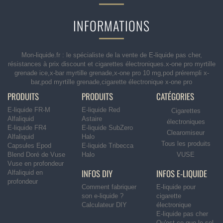
INFORMATIONS
Mon-liquide.fr : le spécialiste de la vente de E-liquide pas cher,
résistances à prix discount et cigarettes électroniques.x-one pro myrtille
grenade ice,x-bar myrtille grenade,x-one pro 10 mg,pod prérempli x-
bar,pod myrtille grenade,cigarette électronique x-one pro
PRODUITS
PRODUITS
CATÉGORIES
E-liquide FR-M
E-liquide Red
Cigarettes
Alfaliquid
Astaire
électroniques
E-liquide FR4
E-liquide SubZero
Clearomiseur
Alfaliquid
Halo
Tous les produits
Capsules Epod
E-liquide Tribecca
Blend Doré de Vuse
Halo
VUSE
Vuse en profondeur
INFOS DIY
INFOS E-LIQUIDE
Alfaliquid en
profondeur
Comment fabriquer
E-liquide pour
son e-liquide ?
cigarette
Calculateur DIY
électronique
E-liquide pas cher
Qu'est ce que le sel