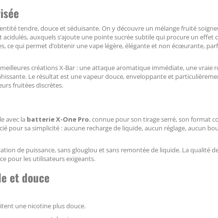
isée
dentité tendre, douce et séduisante. On y découvre un mélange fruité soig
t acidulés, auxquels s’ajoute une pointe sucrée subtile qui procure un effet c
ômes, ce qui permet d’obtenir une vape légère, élégante et non écœurante, par
 meilleures créations X-Bar : une attaque aromatique immédiate, une vraie 
ahissante. Le résultat est une vapeur douce, enveloppante et particulièreme
rs fruitées discrètes.
e avec la
batterie X-One Pro
, connue pour son tirage serré, son format 
écié pour sa simplicité : aucune recharge de liquide, aucun réglage, aucun b
riation de puissance, sans glouglou et sans remontée de liquide. La qualité d
ce pour les utilisateurs exigeants.
de et douce
aitent une nicotine plus douce.