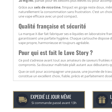
20 mg/ml
, parfait pour les besoins plus élevés ou pour accom
Grâce aux
sels de nicotine
, l’impact en gorge reste doux, mê
naturellement la consommation sans frustration. C’est un choi
une vape efficace avec un pod compact.
Qualité française et sécurité
La marque X-Bar fait fabriquer ses e-liquides en laboratoire fran
garantissent une parfaite hygiène. Chaque cartouche dispose d’
vape propre, harmonieuse et toujours agréable.
Pour qui est fait le Love Story ?
Ce pod s’adresse avant tout aux amateurs de saveurs fruitées 
compromis. Sa douceur maîtrisée plaît autant aux débutants qu’
Que ce soit pour accompagner une pause, une journée de trava
constitue un excellent choix, fiable, précis et parfaitement dosé
EXPEDIÉ LE JOUR MÊME
L
Si commande passé avant 13h