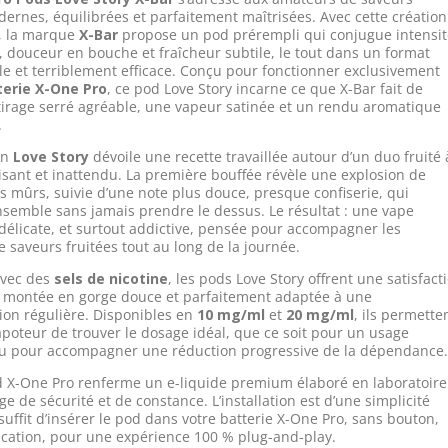
dernes, équilibrées et parfaitement maîtrisées. Avec cette création
, la marque
X-Bar
propose un pod prérempli qui conjugue intensi
 douceur en bouche et fraîcheur subtile, le tout dans un format
ble et terriblement efficace. Conçu pour fonctionner exclusivement
terie X-One Pro
, ce pod Love Story incarne ce que X-Bar fait de
tirage serré agréable, une vapeur satinée et un rendu aromatique
.
on
Love Story
dévoile une recette travaillée autour d’un duo fruité 
uisant et inattendu. La première bouffée révèle une explosion de
es mûrs, suivie d’une note plus douce, presque confiserie, qui
ensemble sans jamais prendre le dessus. Le résultat : une vape
 délicate, et surtout addictive, pensée pour accompagner les
 saveurs fruitées tout au long de la journée.
avec des
sels de nicotine
, les pods Love Story offrent une satisfact
e montée en gorge douce et parfaitement adaptée à une
on régulière. Disponibles en
10 mg/ml
et
20 mg/ml
, ils permette
poteur de trouver le dosage idéal, que ce soit pour un usage
ou pour accompagner une réduction progressive de la dépendance
 X-One Pro renferme un e-liquide premium élaboré en laboratoire
ge de sécurité et de constance. L’installation est d’une simplicité
 suffit d’insérer le pod dans votre batterie X-One Pro, sans bouton,
cation, pour une expérience 100 % plug-and-play.