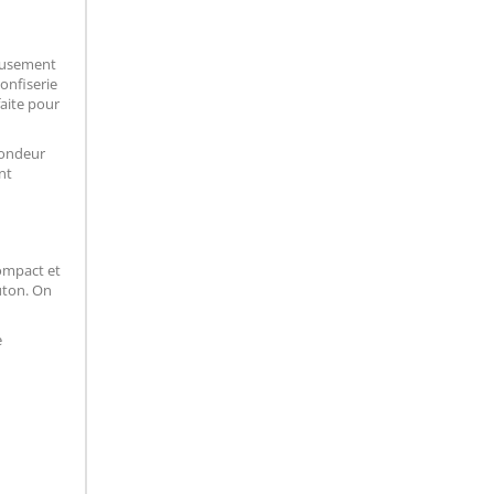
neusement
onfiserie
faite pour
rondeur
nt
compact et
outon. On
e