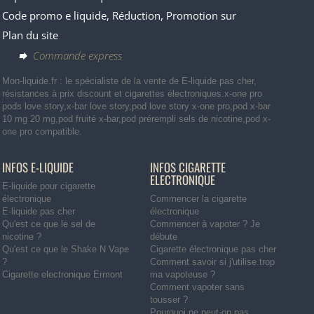
Code promo e liquide, Réduction, Promotion sur
Plan du site
Commande express
Mon-liquide.fr : le spécialiste de la vente de E-liquide pas cher,
résistances à prix discount et cigarettes électroniques.x-one pro
pods love story,x-bar love story,pod love story x-one pro,pod x-bar
10 mg 20 mg,pod fruité x-bar,pod prérempli sels de nicotine,pod x-
one pro compatible.
INFOS E-LIQUIDE
INFOS CIGARETTE
ELECTRONIQUE
E-liquide pour cigarette
électronique
Commencer la cigarette
E-liquide pas cher
électronique
Qu'est ce que le sel de
Commencer à vapoter ? Je
nicotine ?
débute
Qu'est ce que le Shake N Vape
Cigarette électronique pas cher
?
Comment savoir si j'utilise trop
Cigarette electronique Ermont
ma vapoteuse ?
Comment vapoter sans
tousser ?
Pourquoi ne peut-on pas