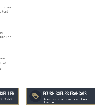
e réduire
aitent
 et
sure une
sans
ante.
r
NSEILLER
FOURNISSEURS FRANÇAIS
h30/15h30
tous nos fournisseurs sont en
France.