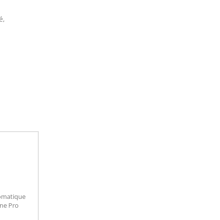
s
é,
romatique
One Pro