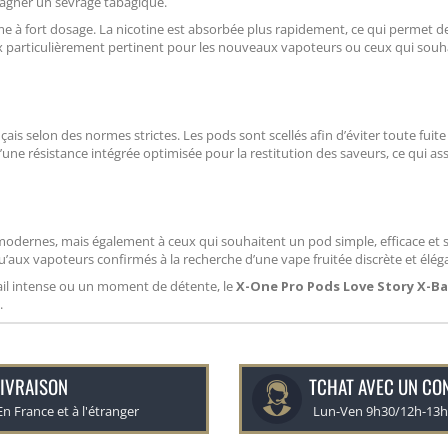
pagner un sevrage tabagique.
me à fort dosage. La nicotine est absorbée plus rapidement, ce qui permet d
x particulièrement pertinent pour les nouveaux vapoteurs ou ceux qui souh
çais selon des normes strictes. Les pods sont scellés afin d’éviter toute fuite
une résistance intégrée optimisée pour la restitution des saveurs, ce qui as
modernes, mais également à ceux qui souhaitent un pod simple, efficace et 
aux vapoteurs confirmés à la recherche d’une vape fruitée discrète et élég
il intense ou un moment de détente, le
X-One Pro Pods Love Story X-Ba
.
IVRAISON
TCHAT AVEC UN CO
En France et à l'étranger
Lun-Ven 9h30/12h-13