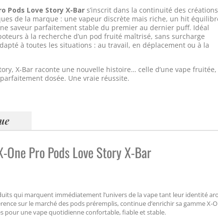
ro Pods Love Story X-Bar
s’inscrit dans la continuité des création
es de la marque : une vapeur discrète mais riche, un hit équilibr
une saveur parfaitement stable du premier au dernier puff. Idéal
poteurs à la recherche d’un pod fruité maîtrisé, sans surcharge
dapté à toutes les situations : au travail, en déplacement ou à la
tory, X-Bar raconte une nouvelle histoire… celle d’une vape fruitée,
 parfaitement dosée. Une vraie réussite.
que
 X-One Pro Pods Love Story X-Bar
oduits qui marquent immédiatement l’univers de la vape tant leur identité a
éférence sur le marché des pods préremplis, continue d’enrichir sa gamme X-
s pour une vape quotidienne confortable, fiable et stable.