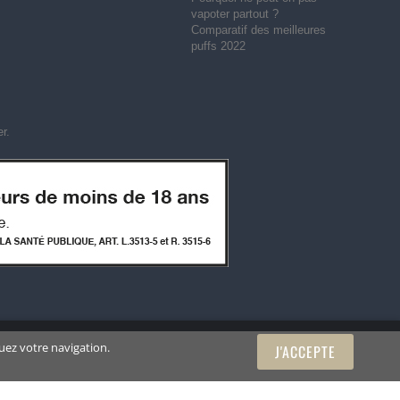
vapoter partout ?
Comparatif des meilleures
puffs 2022
er
.
uez votre navigation.
J'ACCEPTE