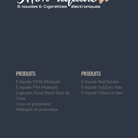
PRODUITS
PRODUITS
E-liquide FR-M Alfaliquid
E-liquide Red Astaire
E-liquide FR4 Alfaliquid
E-liquide SubZero Halo
Capsules Epod Blend Doré de
E-liquide Tribecca Halo
Vuse
Vuse en profondeur
Alfaliquid en profondeur