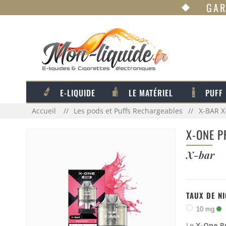
GAR
E-LIQUIDE
LE MATÉRIEL
PUFF
Accueil
Les pods et Puffs Rechargeables
X-BAR X
X-ONE P
X-bar
TAUX DE N
10 mg
Le
X-One P