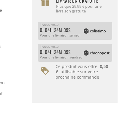
LIVRAISON GRATUITE
Plus que 29,99 € pour une
té
livraison gratuite
Il vous reste
0J 04H 24M 39S
Pour une livraison samedi
à
Il vous reste
0J 04H 24M 39S
Pour une livraison vendredi
Ce produit vous offre
0,50
€
utilisable sur votre
prochaine commande
ion
nt
.