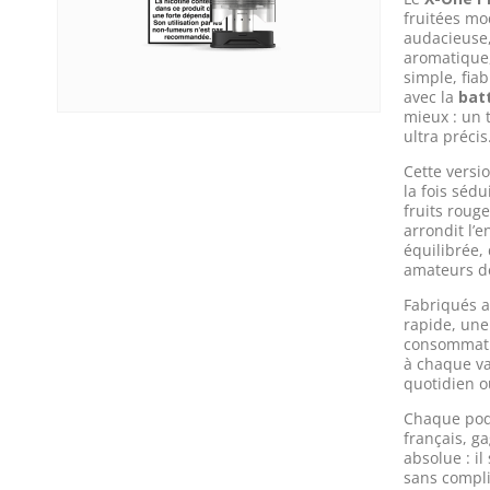
fruitées mo
audacieuse
aromatique,
simple, fia
avec la
bat
mieux : un 
ultra précis
Cette versi
la fois séd
fruits roug
arrondit l’
équilibrée,
amateurs de
Fabriqués 
rapide, un
consommati
à chaque va
quotidien 
Chaque pod
français, ga
absolue : il
sans compli