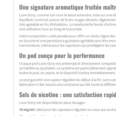
Une signature aromatique fruitée maîtr
Love Story, comme son nom le laisse entendre, mise sur une i
équilibré, construit autour de fruits rouges vibrants, légèremen
très agréable en fin d’inhalation. La recette évite l’excès d’ar
une utilisation tout au long de la journée.
Cette composition a été pensée pour offrir un rendu digne des
en bouche et une persistance gustative agréable sans être env
harmonieuse, même pour les vapoteurs qui privilégient les saveu
Un pod conçu pour la performance
Chaque pod Love Story est prérempli et directement compatibl
sa fiabilité au quotidien. Le système est particulièrement appr
insère le pod, on aspire, et le dispositif s’active immédiatement.
Le pod garantit une vapeur régulière du début à la fin, sans va
fabrication X-Bar assure une constance qui fait toute la différen
Sels de nicotine : une satisfaction rapi
Love Story est disponible en deux dosages :
10 mg/ml
, idéal pour les vapoteurs réguliers ou ceux qui souh