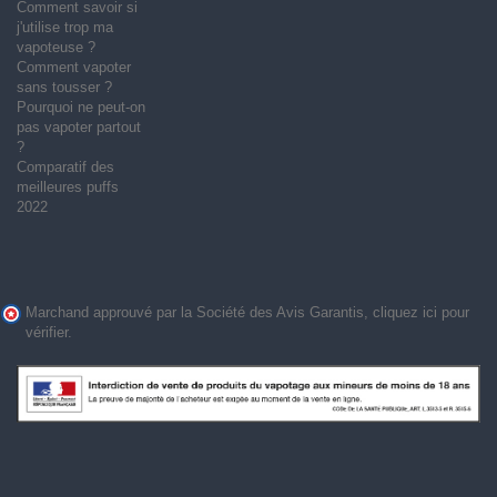
Comment savoir si
j'utilise trop ma
vapoteuse ?
Comment vapoter
sans tousser ?
Pourquoi ne peut-on
pas vapoter partout
?
Comparatif des
meilleures puffs
2022
Marchand approuvé par la Société des Avis Garantis,
cliquez ici pour
vérifier
.