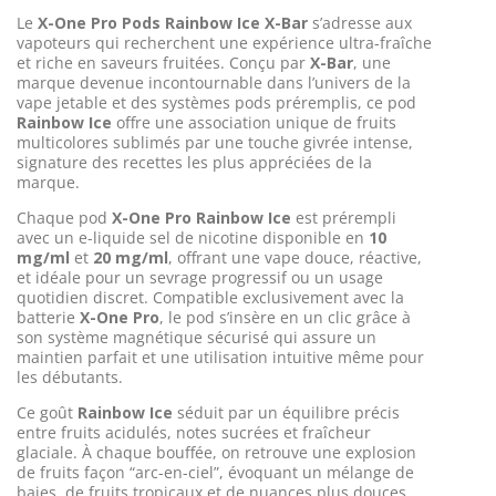
Le
X-One Pro Pods Rainbow Ice X-Bar
s’adresse aux
vapoteurs qui recherchent une expérience ultra-fraîche
et riche en saveurs fruitées. Conçu par
X-Bar
, une
marque devenue incontournable dans l’univers de la
vape jetable et des systèmes pods préremplis, ce pod
Rainbow Ice
offre une association unique de fruits
multicolores sublimés par une touche givrée intense,
signature des recettes les plus appréciées de la
marque.
Chaque pod
X-One Pro Rainbow Ice
est prérempli
avec un e-liquide sel de nicotine disponible en
10
mg/ml
et
20 mg/ml
, offrant une vape douce, réactive,
et idéale pour un sevrage progressif ou un usage
quotidien discret. Compatible exclusivement avec la
batterie
X-One Pro
, le pod s’insère en un clic grâce à
son système magnétique sécurisé qui assure un
maintien parfait et une utilisation intuitive même pour
les débutants.
Ce goût
Rainbow Ice
séduit par un équilibre précis
entre fruits acidulés, notes sucrées et fraîcheur
glaciale. À chaque bouffée, on retrouve une explosion
de fruits façon “arc-en-ciel”, évoquant un mélange de
baies, de fruits tropicaux et de nuances plus douces