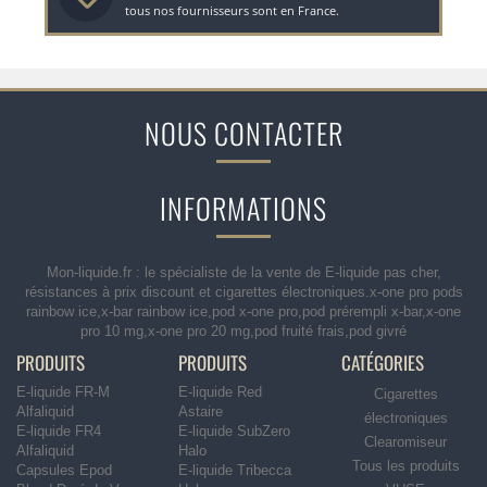
tous nos fournisseurs sont en France.
NOUS CONTACTER
INFORMATIONS
Mon-liquide.fr : le spécialiste de la vente de E-liquide pas cher,
résistances à prix discount et cigarettes électroniques.x-one pro pods
rainbow ice,x-bar rainbow ice,pod x-one pro,pod prérempli x-bar,x-one
pro 10 mg,x-one pro 20 mg,pod fruité frais,pod givré
PRODUITS
PRODUITS
CATÉGORIES
E-liquide FR-M
E-liquide Red
Cigarettes
Alfaliquid
Astaire
électroniques
E-liquide FR4
E-liquide SubZero
Clearomiseur
Alfaliquid
Halo
Tous les produits
Capsules Epod
E-liquide Tribecca