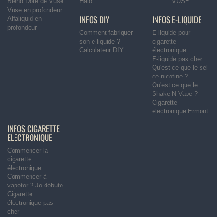
Blend Doré de Vuse
Halo
VUSE
Vuse en profondeur
INFOS DIY
INFOS E-LIQUIDE
Alfaliquid en
profondeur
Comment fabriquer
E-liquide pour
son e-liquide ?
cigarette
Calculateur DIY
électronique
E-liquide pas cher
Qu'est ce que le sel
de nicotine ?
Qu'est ce que le
Shake N Vape ?
Cigarette
electronique Ermont
INFOS CIGARETTE
ELECTRONIQUE
Commencer la
cigarette
électronique
Commencer à
vapoter ? Je débute
Cigarette
électronique pas
cher